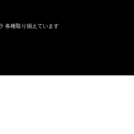
ラ 各種取り揃えています
ADDRESS ： 東京
TEL & FAX ： 03-68