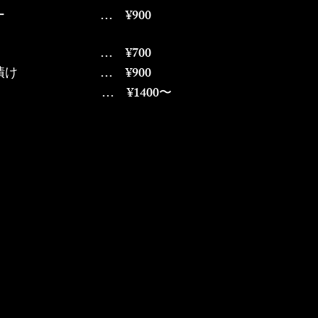
バター … ¥900
ツ … ¥700
ツ漬け … ¥900
せ … ¥1400〜